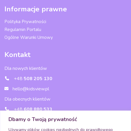
Informacje prawne
Polityka Prywatności
Regulamin Portalu
Ogólne Warunki Umowy
Kontakt
Dla nowych klientów
+48
508 205 130
hello@kidsview.pl
Dla obecnych klientów
+48
608 880 533
Dbamy o Twoją prywatność
wsparcie@kidsview.pl
Używamy plików cookies niezbędnych do prawidłowego