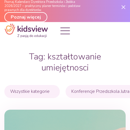
Poznaj Kalendarz Dyrektora Przedszkola i Żłobka
2026/2027 – praktyczny planer terminów i podstaw
prawnych dla dyrektorów.
Poznaj więcej
Tag:
kształtowanie
umiejętnosci
Wszystkie kategorie
Konferencje Przedszkola Jutra