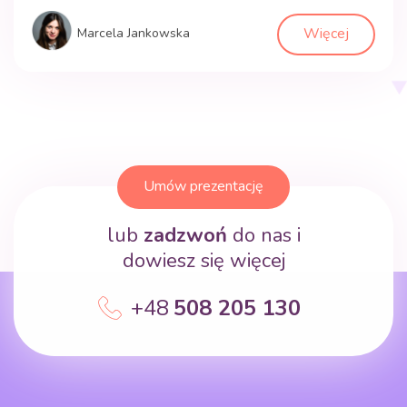
emocjami. To proces, który integruje naukę społecznych i
Więcej
Marcela Jankowska
emocjonalnych kompetencji, takich jak empatia,
współpraca, samoregulacja emocjonalna oraz
rozwiązywanie konfliktów, w ramach codziennych
doświadczeń przedszkolnych. Znaczenie rozwoju […]
Umów prezentację
lub
zadzwoń
do nas i
dowiesz się więcej
+48
508 205 130