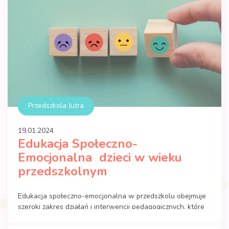
Przedszkola Jutra
19.
01
.
2024
Edukacja Społeczno-
Emocjonalna dzieci w wieku
przedszkolnym
Edukacja społeczno-emocjonalna w przedszkolu obejmuje
szeroki zakres działań i interwencji pedagogicznych, które
mają na celu wspieranie dzieci w rozwijaniu zdrowych
relacji z innymi oraz umiejętności radzenia sobie z własnymi