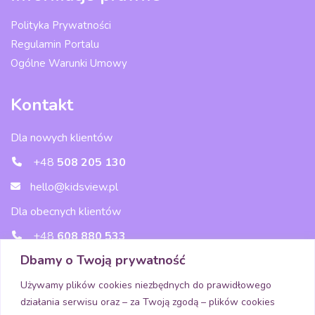
Polityka Prywatności
Regulamin Portalu
Ogólne Warunki Umowy
Kontakt
Dla nowych klientów
+48
508 205 130
hello@kidsview.pl
Dla obecnych klientów
+48
608 880 533
Dbamy o Twoją prywatność
wsparcie@kidsview.pl
Używamy plików cookies niezbędnych do prawidłowego
działania serwisu oraz – za Twoją zgodą – plików cookies