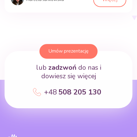
emocjonalnych kompetencji, takich jak empatia,
współpraca, samoregulacja emocjonalna oraz
rozwiązywanie konfliktów, w ramach codziennych
doświadczeń przedszkolnych. Znaczenie rozwoju […]
Umów prezentację
lub
zadzwoń
do nas i
dowiesz się więcej
+48
508 205 130