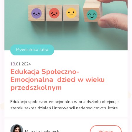
Przedszkola Jutra
19.
01
.
2024
Edukacja Społeczno-
Emocjonalna dzieci w wieku
przedszkolnym
Edukacja społeczno-emocjonalna w przedszkolu obejmuje
szeroki zakres działań i interwencji pedagogicznych, które
mają na celu wspieranie dzieci w rozwijaniu zdrowych
relacji z innymi oraz umiejętności radzenia sobie z własnymi
emocjami. To proces, który integruje naukę społecznych i
Więcej
Marcela Jankowska