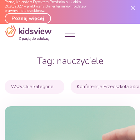
Poznaj Kalendarz Dyrektora Przedszkola i Żłobka
2026/2027 – praktyczny planer terminów i podstaw
prawnych dla dyrektorów.
Poznaj więcej
Tag:
nauczyciele
Wszystkie kategorie
Konferencje Przedszkola Jutra