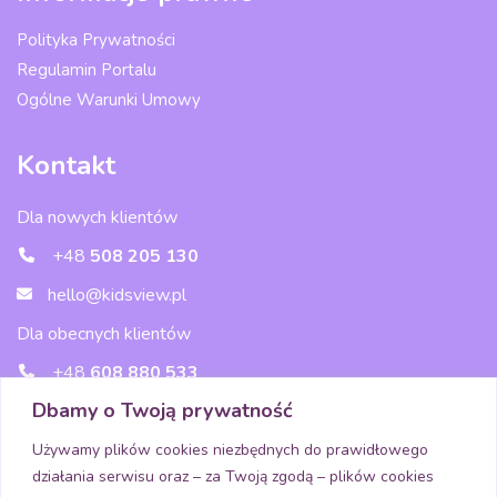
Polityka Prywatności
Regulamin Portalu
Ogólne Warunki Umowy
Kontakt
Dla nowych klientów
+48
508 205 130
hello@kidsview.pl
Dla obecnych klientów
+48
608 880 533
Dbamy o Twoją prywatność
wsparcie@kidsview.pl
Używamy plików cookies niezbędnych do prawidłowego
działania serwisu oraz – za Twoją zgodą – plików cookies