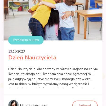
Przedszkola Jutra
13.
10
.
2023
Dzień Nauczyciela
Dzień Nauczyciela, obchodzony w różnych krajach na całym
świecie, to okazja do uświadomienia sobie ogromnej roli,
jaką odgrywają nauczyciele w życiu każdego człowieka.
Jest to dzień, w którym wyrażamy naszą wdzięczność i
docenienie dla tych, którzy poświęcają swój czas i energię,
aby kształtować młodych ludzi i przekazywać im wiedzę,
umiejętności oraz wartości, które stanowią fundament […]
Więcej
Marcela Jankowska