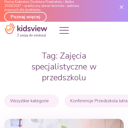
Poznaj Kalendarz Dyrektora Przedszkola i Żłobka
2026/2027 – praktyczny planer terminów i podstaw
prawnych dla dyrektorów.
Poznaj więcej
Tag:
Zajęcia
specjalistyczne w
przedszkolu
Wszystkie kategorie
Konferencje Przedszkola Jutra