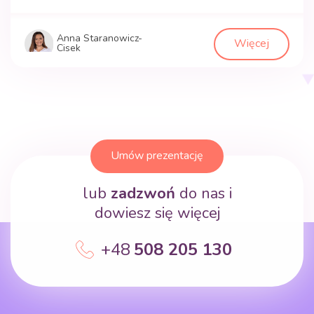
Anna Staranowicz-
Więcej
Cisek
Umów prezentację
lub
zadzwoń
do nas i
dowiesz się więcej
+48
508 205 130