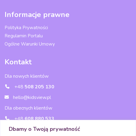
Informacje prawne
Polityka Prywatności
Regulamin Portalu
Ogólne Warunki Umowy
Kontakt
Dla nowych klientów
+48
508 205 130
hello@kidsview.pl
Dla obecnych klientów
+48
608 880 533
Dbamy o Twoją prywatność
wsparcie@kidsview.pl