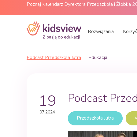
Poznaj Kalendarz Dyrektora Przedszkola i Żłobka 
Rozwiązania
Korzyś
Edukacja
Podcast Przedszkola Jutra
19
Podcast Przed
07
.
2024
Przedszkola Jutra
W