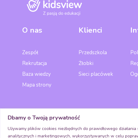
O nas
Klienci
I
Zespół
Przedszkola
Pol
Rekrutacja
Żłobki
Re
Baza wiedzy
Sieci placówek
Og
Mapa strony
Media
P
Dbamy o Twoją prywatność
Używamy plików cookies niezbędnych do prawidłowego działania s
analitycznych i marketingowych, wykorzystywanych w celu poprawy