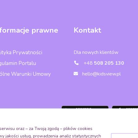
nformacje prawne
Kontakt
ityka Prywatności
Dla nowych klientów
gulamin Portalu
+48
508 205 130
ólne Warunki Umowy
hello@kidsview.pl
obierz aplikację
erwisu oraz – za Twoją zgodą – plików cookies
 jakości usług, prowadzenia analiz statystycznych