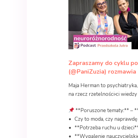
Zapraszamy do cyklu po
(@PaniZuzia) rozmawia 
Maja Herman to psychiatryka,
na rzecz rzetelności›ci wiedz
**Poruszone tematy:** – 
Czy to moda, czy naprawdę
**Potrzeba ruchu u dzieci*
**Wypalenie nauczycielskie*