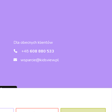
Dla obecnych klientów
+48
608 880 533
wsparcie@kidsview.pl
Wersja przeglądarkowa