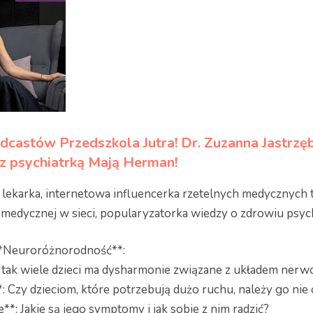
dcastów Przedszkola Jutra! Dr. Zuzanna Jastrz
z psychiatrką Mają Herman!
 lekarka, internetowa influencerka rzetelnych medycznych t
y medycznej w sieci, popularyzatorka wiedzy o zdrowiu psy
**Neuroróżnorodność**:
 tak wiele dzieci ma dysharmonie związane z układem ne
*: Czy dzieciom, które potrzebują dużo ruchu, należy go nie
*: Jakie są jego symptomy i jak sobie z nim radzić?