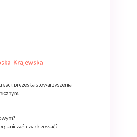
ębska-Krajewska
reści, prezeska stowarzyszenia
chicznym.
rwowym?
 ograniczać, czy dozować?