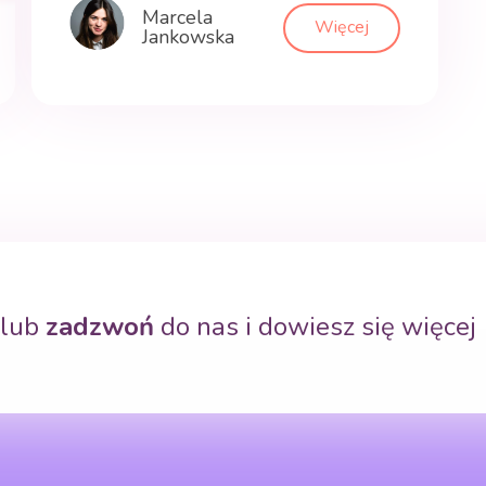
trzeciego roku życia. Tekst obejmuje
Marcela
Więcej
Jankowska
zalecenia odnoszące się do celów
pedagogicznych, opiekuńczych i
wychowawczych, które powinny być
uwzględniane podczas opieki nad
małymi dziećmi w żłobkach. W
rozporządzeniu wydanym przez
Ministra Rodziny i Polityki Społecznej
ustalono standardy dotyczące pracy z
dziećmi oraz […]
lub
zadzwoń
do nas i dowiesz się więcej