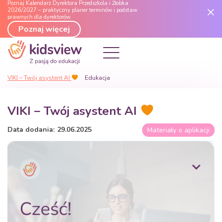
Poznaj Kalendarz Dyrektora Przedszkola i Żłobka
2026/2027 – praktyczny planer terminów i podstaw
prawnych dla dyrektorów.
Poznaj więcej
VIKI – Twój asystent AI
Edukacja
VIKI – Twój asystent AI
Data dodania:
29
.
06
.
2025
Materiały o aplikacji