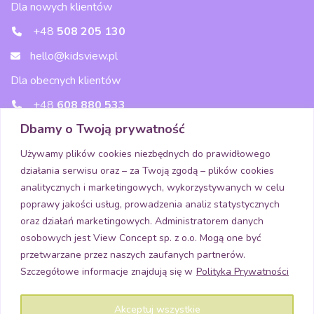
Dla nowych klientów
+48
508 205 130
hello@kidsview.pl
Dla obecnych klientów
+48
608 880 533
Dbamy o Twoją prywatność
wsparcie@kidsview.pl
Używamy plików cookies niezbędnych do prawidłowego
działania serwisu oraz – za Twoją zgodą – plików cookies
Media
analitycznych i marketingowych, wykorzystywanych w celu
poprawy jakości usług, prowadzenia analiz statystycznych
oraz działań marketingowych. Administratorem danych
osobowych jest View Concept sp. z o.o. Mogą one być
Pobierz aplikację
przetwarzane przez naszych zaufanych partnerów.
Szczegółowe informacje znajdują się w
Polityka Prywatności
Akceptuj wszystkie