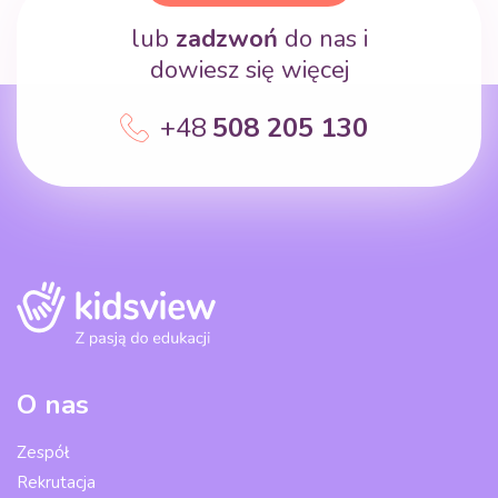
lub
zadzwoń
do nas i
dowiesz się więcej
+48
508 205 130
O nas
Zespół
Rekrutacja