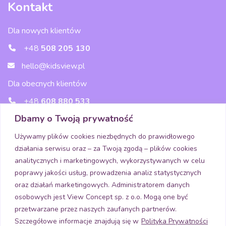
Kontakt
Dla nowych klientów
+48
508 205 130
hello@kidsview.pl
Dla obecnych klientów
+48
608 880 533
Dbamy o Twoją prywatność
wsparcie@kidsview.pl
Używamy plików cookies niezbędnych do prawidłowego
działania serwisu oraz – za Twoją zgodą – plików cookies
Media
analitycznych i marketingowych, wykorzystywanych w celu
poprawy jakości usług, prowadzenia analiz statystycznych
oraz działań marketingowych. Administratorem danych
osobowych jest View Concept sp. z o.o. Mogą one być
Pobierz aplikację
przetwarzane przez naszych zaufanych partnerów.
Szczegółowe informacje znajdują się w
Polityka Prywatności