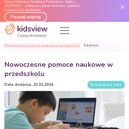
Poznaj Kalendarz Dyrektora Przedszkola i Żłobka
2026/2027 – praktyczny planer terminów i podstaw
prawnych dla dyrektorów.
Poznaj więcej
Nowoczesne pomoce naukowe w przedszkolu
Edukacja
Nowoczesne pomoce naukowe w
przedszkolu
Data dodania:
23
.
02
.
2024
Przedszkola Jutra