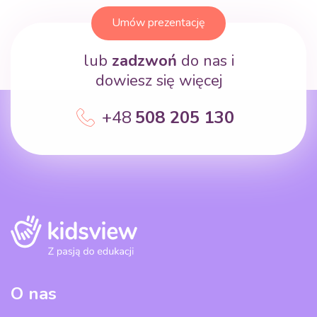
Umów prezentację
lub
zadzwoń
do nas i
dowiesz się więcej
+48
508 205 130
O nas