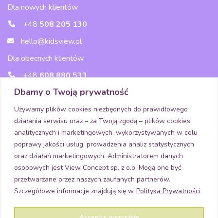
Dla nowych klientów
+48
508 205 130
hello@kidsview.pl
Dla obecnych klientów
+48
608 880 533
Dbamy o Twoją prywatność
wsparcie@kidsview.pl
Używamy plików cookies niezbędnych do prawidłowego
działania serwisu oraz – za Twoją zgodą – plików cookies
Media
analitycznych i marketingowych, wykorzystywanych w celu
poprawy jakości usług, prowadzenia analiz statystycznych
oraz działań marketingowych. Administratorem danych
osobowych jest View Concept sp. z o.o. Mogą one być
Pobierz aplikację
przetwarzane przez naszych zaufanych partnerów.
Szczegółowe informacje znajdują się w
Polityka Prywatności
Akceptuj wszystkie