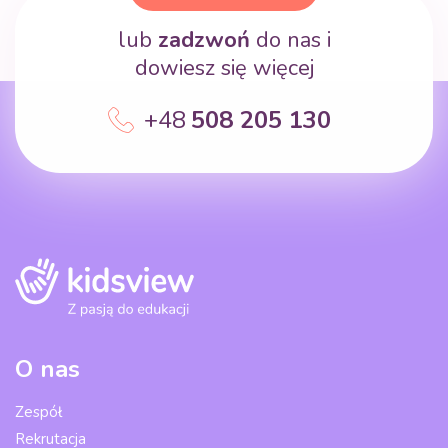
lub
zadzwoń
do nas i
dowiesz się więcej
+48
508 205 130
O nas
Zespół
Rekrutacja