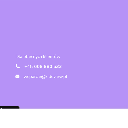
Dla obecnych klientów
+48
608 880 533
wsparcie@kidsview.pl
Wersja przeglądarkowa