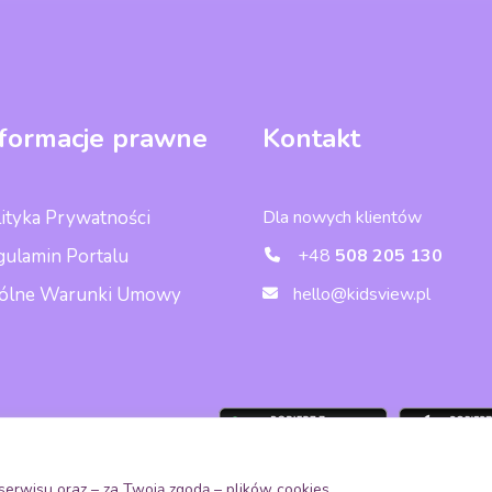
nformacje prawne
Kontakt
ityka Prywatności
Dla nowych klientów
gulamin Portalu
+48
508 205 130
ólne Warunki Umowy
hello@kidsview.pl
obierz aplikację
erwisu oraz – za Twoją zgodą – plików cookies