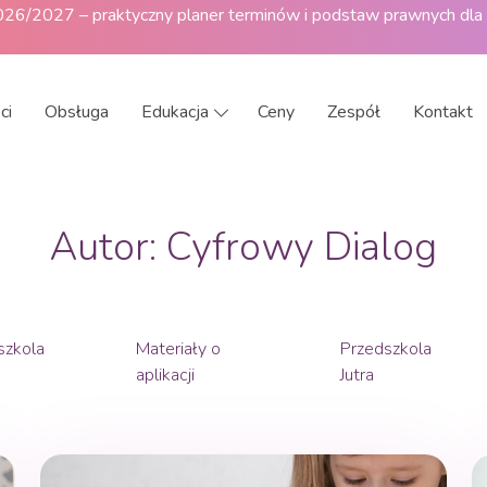
2026/2027 – praktyczny planer terminów i podstaw prawnych dla
ci
Obsługa
Edukacja
Ceny
Zespół
Kontakt
Autor:
Cyfrowy Dialog
szkola
Materiały o
Przedszkola
aplikacji
Jutra