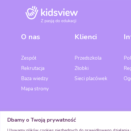
O nas
Klienci
I
Zespół
Przedszkola
Pol
Rekrutacja
Żłobki
Re
Baza wiedzy
Sieci placówek
Og
Mapa strony
Media
P
Dbamy o Twoją prywatność
Używamy plików cookies niezbędnych do prawidłowego działania s