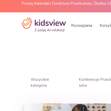
Poznaj Kalendarz Dyrektora Przedszkola i Żłobka 
Rozwiązania
Korzyś
Wszystkie
Konferencje Przed
kategorie
Jutra