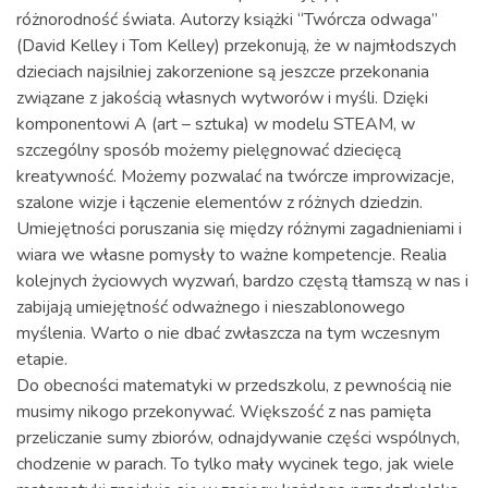
różnorodność świata. Autorzy książki “Twórcza odwaga”
(David Kelley i Tom Kelley) przekonują, że w najmłodszych
dzieciach najsilniej zakorzenione są jeszcze przekonania
związane z jakością własnych wytworów i myśli. Dzięki
komponentowi A (art – sztuka) w modelu STEAM, w
szczególny sposób możemy pielęgnować dziecięcą
kreatywność. Możemy pozwalać na twórcze improwizacje,
szalone wizje i łączenie elementów z różnych dziedzin.
Umiejętności poruszania się między różnymi zagadnieniami i
wiara we własne pomysły to ważne kompetencje. Realia
kolejnych życiowych wyzwań, bardzo częstą tłamszą w nas i
zabijają umiejętność odważnego i nieszablonowego
myślenia. Warto o nie dbać zwłaszcza na tym wczesnym
etapie.
Do obecności matematyki w przedszkolu, z pewnością nie
musimy nikogo przekonywać. Większość z nas pamięta
przeliczanie sumy zbiorów, odnajdywanie części wspólnych,
chodzenie w parach. To tylko mały wycinek tego, jak wiele