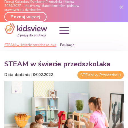
Poznaj Kalendarz Dyrektora Przedszkola i Żłobka
2026/2027 – praktyczny planer terminów i podstaw
prawnych dla dyrektorów.
Poznaj więcej
STEAM w świecie przedszkolaka
Edukacja
STEAM w świecie przedszkolaka
Data dodania:
06
.
02
.
2022
STEAM w Przedszkolu