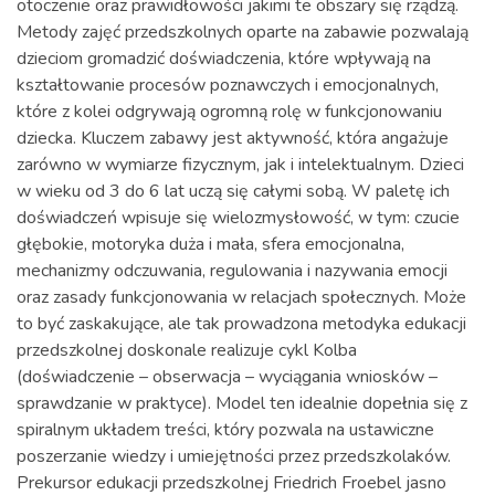
otoczenie oraz prawidłowości jakimi te obszary się rządzą.
Metody zajęć przedszkolnych oparte na zabawie pozwalają
dzieciom gromadzić doświadczenia, które wpływają na
kształtowanie procesów poznawczych i emocjonalnych,
które z kolei odgrywają ogromną rolę w funkcjonowaniu
dziecka. Kluczem zabawy jest aktywność, która angażuje
zarówno w wymiarze fizycznym, jak i intelektualnym. Dzieci
w wieku od 3 do 6 lat uczą się całymi sobą. W paletę ich
doświadczeń wpisuje się wielozmysłowość, w tym: czucie
głębokie, motoryka duża i mała, sfera emocjonalna,
mechanizmy odczuwania, regulowania i nazywania emocji
oraz zasady funkcjonowania w relacjach społecznych. Może
to być zaskakujące, ale tak prowadzona metodyka edukacji
przedszkolnej doskonale realizuje cykl Kolba
(doświadczenie – obserwacja – wyciągania wniosków –
sprawdzanie w praktyce). Model ten idealnie dopełnia się z
spiralnym układem treści, który pozwala na ustawiczne
poszerzanie wiedzy i umiejętności przez przedszkolaków.
Prekursor edukacji przedszkolnej Friedrich Froebel jasno