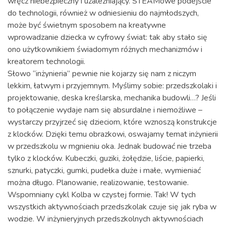
wręcz niebezpieczny i uzależniający. STEAMowe podejście
do technologii, również w odniesieniu do najmłodszych,
może być świetnym sposobem na kreatywne
wprowadzanie dziecka w cyfrowy świat: tak aby stało się
ono użytkownikiem świadomym różnych mechanizmów i
kreatorem technologii.
Słowo “inżynieria” pewnie nie kojarzy się nam z niczym
lekkim, łatwym i przyjemnym. Myślimy sobie: przedszkolaki i
projektowanie, deska kreślarska, mechanika budowli…? Jeśli
to połączenie wydaje nam się absurdalne i niemożliwe –
wystarczy przyjrzeć się dzieciom, które wznoszą konstrukcje
z klocków. Dzięki temu obrazkowi, oswajamy temat inżynierii
w przedszkolu w mgnieniu oka. Jednak budować nie trzeba
tylko z klocków. Kubeczki, guziki, żołędzie, liście, papierki,
sznurki, patyczki, gumki, pudełka duże i małe, wymieniać
można długo. Planowanie, realizowanie, testowanie.
Wspomniany cykl Kolba w czystej formie. Tak! W tych
wszystkich aktywnościach przedszkolak czuje się jak ryba w
wodzie. W inżynieryjnych przedszkolnych aktywnościach