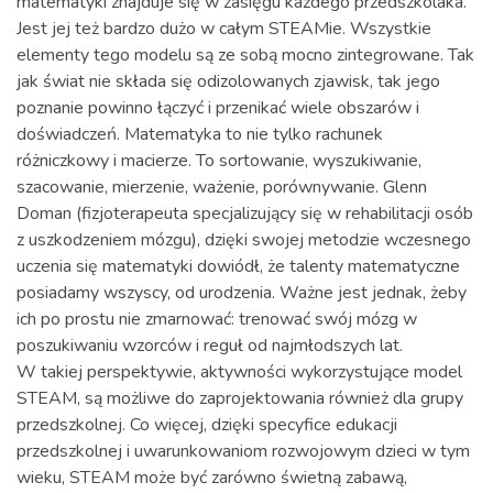
matematyki znajduje się w zasięgu każdego przedszkolaka.
Jest jej też bardzo dużo w całym STEAMie. Wszystkie
elementy tego modelu są ze sobą mocno zintegrowane. Tak
jak świat nie składa się odizolowanych zjawisk, tak jego
poznanie powinno łączyć i przenikać wiele obszarów i
doświadczeń. Matematyka to nie tylko rachunek
różniczkowy i macierze. To sortowanie, wyszukiwanie,
szacowanie, mierzenie, ważenie, porównywanie. Glenn
Doman (fizjoterapeuta specjalizujący się w rehabilitacji osób
z uszkodzeniem mózgu), dzięki swojej metodzie wczesnego
uczenia się matematyki dowiódł, że talenty matematyczne
posiadamy wszyscy, od urodzenia. Ważne jest jednak, żeby
ich po prostu nie zmarnować: trenować swój mózg w
poszukiwaniu wzorców i reguł od najmłodszych lat.
W takiej perspektywie, aktywności wykorzystujące model
STEAM, są możliwe do zaprojektowania również dla grupy
przedszkolnej. Co więcej, dzięki specyfice edukacji
przedszkolnej i uwarunkowaniom rozwojowym dzieci w tym
wieku, STEAM może być zarówno świetną zabawą,