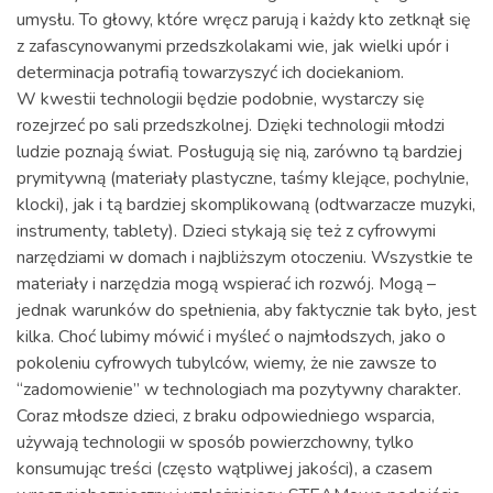
umysłu. To głowy, które wręcz parują i każdy kto zetknął się
z zafascynowanymi przedszkolakami wie, jak wielki upór i
determinacja potrafią towarzyszyć ich dociekaniom.
W kwestii technologii będzie podobnie, wystarczy się
rozejrzeć po sali przedszkolnej. Dzięki technologii młodzi
ludzie poznają świat. Posługują się nią, zarówno tą bardziej
prymitywną (materiały plastyczne, taśmy klejące, pochylnie,
klocki), jak i tą bardziej skomplikowaną (odtwarzacze muzyki,
instrumenty, tablety). Dzieci stykają się też z cyfrowymi
narzędziami w domach i najbliższym otoczeniu. Wszystkie te
materiały i narzędzia mogą wspierać ich rozwój. Mogą –
jednak warunków do spełnienia, aby faktycznie tak było, jest
kilka. Choć lubimy mówić i myśleć o najmłodszych, jako o
pokoleniu cyfrowych tubylców, wiemy, że nie zawsze to
“zadomowienie” w technologiach ma pozytywny charakter.
Coraz młodsze dzieci, z braku odpowiedniego wsparcia,
używają technologii w sposób powierzchowny, tylko
konsumując treści (często wątpliwej jakości), a czasem