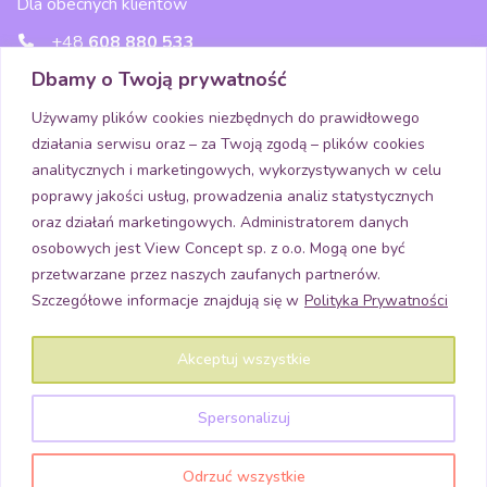
Dla obecnych klientów
+48
608 880 533
Dbamy o Twoją prywatność
wsparcie@kidsview.pl
Używamy plików cookies niezbędnych do prawidłowego
działania serwisu oraz – za Twoją zgodą – plików cookies
Media
analitycznych i marketingowych, wykorzystywanych w celu
poprawy jakości usług, prowadzenia analiz statystycznych
oraz działań marketingowych. Administratorem danych
osobowych jest View Concept sp. z o.o. Mogą one być
Pobierz aplikację
przetwarzane przez naszych zaufanych partnerów.
Szczegółowe informacje znajdują się w
Polityka Prywatności
Akceptuj wszystkie
Spersonalizuj
Copyright © 2026 View Concept sp. z o.o.
Wszystkie prawa zastrzeżone
Odrzuć wszystkie