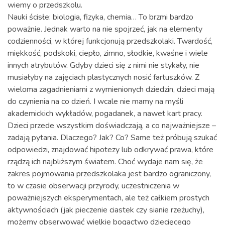
wiemy o przedszkolu.
Nauki ścisłe: biologia, fizyka, chemia… To brzmi bardzo
poważnie. Jednak warto na nie spojrzeć, jak na elementy
codzienności, w której funkcjonują przedszkolaki. Twardość,
miękkość, podskoki, ciepło, zimno, słodkie, kwaśne i wiele
innych atrybutów. Gdyby dzieci się z nimi nie stykały, nie
musiałyby na zajęciach plastycznych nosić fartuszków. Z
wieloma zagadnieniami z wymienionych dziedzin, dzieci mają
do czynienia na co dzień. I wcale nie mamy na myśli
akademickich wykładów, pogadanek, a nawet kart pracy.
Dzieci przede wszystkim doświadczają, a co najważniejsze –
zadają pytania. Dlaczego? Jak? Co? Same też próbują szukać
odpowiedzi, znajdować hipotezy lub odkrywać prawa, które
rządzą ich najbliższym światem. Choć wydaje nam się, że
zakres pojmowania przedszkolaka jest bardzo ograniczony,
to w czasie obserwacji przyrody, uczestniczenia w
poważniejszych eksperymentach, ale też całkiem prostych
aktywnościach (jak pieczenie ciastek czy sianie rzeżuchy),
możemy obserwować wielkie bogactwo dziecięcego