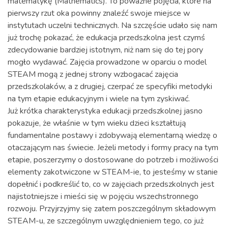
matematykę (Mathematics). To poważne pojęcia, które na
pierwszy rzut oka powinny znaleźć swoje miejsce w
instytutach uczelni technicznych. Na szczęście udało się nam
już trochę pokazać, że edukacja przedszkolna jest czymś
zdecydowanie bardziej istotnym, niż nam się do tej pory
mogło wydawać. Zajęcia prowadzone w oparciu o model
STEAM mogą z jednej strony wzbogacać zajęcia
przedszkolaków, a z drugiej, czerpać ze specyfiki metodyki
na tym etapie edukacyjnym i wiele na tym zyskiwać.
Już krótka charakterystyka edukacji przedszkolnej jasno
pokazuje, że właśnie w tym wieku dzieci kształtują
fundamentalne postawy i zdobywają elementarną wiedzę o
otaczającym nas świecie. Jeżeli metody i formy pracy na tym
etapie, poszerzymy o dostosowane do potrzeb i możliwości
elementy zakotwiczone w STEAM-ie, to jesteśmy w stanie
dopełnić i podkreślić to, co w zajęciach przedszkolnych jest
najistotniejsze i mieści się w pojęciu wszechstronnego
rozwoju. Przyjrzyjmy się zatem poszczególnym składowym
STEAM-u, ze szczególnym uwzględnieniem tego, co już