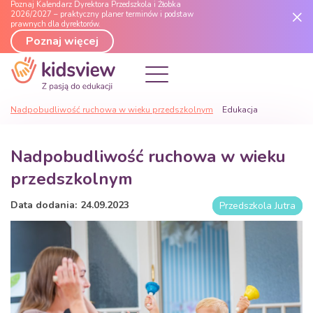
Poznaj Kalendarz Dyrektora Przedszkola i Żłobka
2026/2027 – praktyczny planer terminów i podstaw
prawnych dla dyrektorów.
Poznaj więcej
Nadpobudliwość ruchowa w wieku przedszkolnym
Edukacja
Nadpobudliwość ruchowa w wieku
przedszkolnym
Data dodania:
24
.
09
.
2023
Przedszkola Jutra