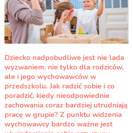
Dziecko nadpobudliwe jest nie lada
wyzwaniem, nie tylko dla rodziców,
ale i jego wychowawców w
przedszkolu. Jak radzić sobie i co
poradzić, kiedy nieodpowiednie
zachowania coraz bardziej utrudniają
pracę w grupie?
Z punktu widzenia
wychowawcy bardzo ważne jest