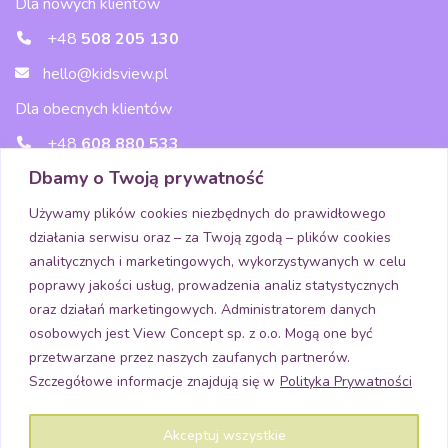
Dla nowych klientów
+48
508 205 130
hello@kidsview.pl
Dla obecnych klientów
+48
608 880 533
Dbamy o Twoją prywatność
wsparcie@kidsview.pl
Używamy plików cookies niezbędnych do prawidłowego
działania serwisu oraz – za Twoją zgodą – plików cookies
Media
analitycznych i marketingowych, wykorzystywanych w celu
poprawy jakości usług, prowadzenia analiz statystycznych
oraz działań marketingowych. Administratorem danych
osobowych jest View Concept sp. z o.o. Mogą one być
Pobierz aplikację
przetwarzane przez naszych zaufanych partnerów.
Szczegółowe informacje znajdują się w
Polityka Prywatności
Akceptuj wszystkie