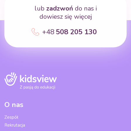
lub
zadzwoń
do nas i
dowiesz się więcej
+48
508 205 130
O nas
Zespół
Rekrutacja