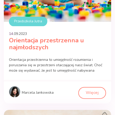
Przedszkola Jutra
14.
09
.
2023
Orientacja przestrzenna u
najmłodszych
Orientacja przestrzenna to umiejętność rozumienia i
poruszania się w przestrzeni otaczającej nasz świat. Choć
może się wydawać, że jest to umiejętność nabywana
samoczynnie w miarę dorastania, to jednak proces ten jest
znacznie bardziej złożony, a rozwijanie orientacji
przestrzennej u najmłodszych dzieci odgrywa kluczową rolę
w ich rozwoju. Rozwój orientacji przestrzennej u dzieci w
Więcej
Marcela Jankowska
wieku przedszkolnym […]