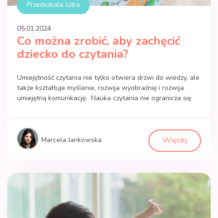
Przedszkola Jutra
05.
01
.
2024
Co można zrobić, aby zachęcić
dziecko do czytania?
Umiejętność czytania nie tylko otwiera drzwi do wiedzy, ale
także kształtuje myślenie, rozwija wyobraźnię i rozwija
umiejętną komunikację. Nauka czytania nie ogranicza się
jedynie do zdolności odczytywania słów. To także
rozwijanie przedczytelniczych umiejętności, takich jak
rozumienie dźwięków i słuchanie ze zrozumieniem. Dlatego
też, aby dziecko mogło skutecznie opanować sztukę
Więcej
Marcela Jankowska
czytania, ważne jest zaangażowanie rodziców na […]