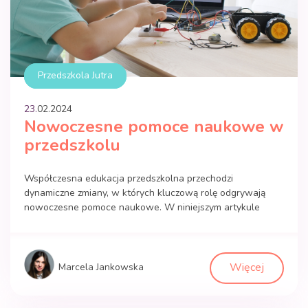
Przedszkola Jutra
23.
02
.
2024
Nowoczesne pomoce naukowe w
przedszkolu
Współczesna edukacja przedszkolna przechodzi
dynamiczne zmiany, w których kluczową rolę odgrywają
nowoczesne pomoce naukowe. W niniejszym artykule
przyjrzymy się znaczeniu oraz wpływowi tych narzędzi na
rozwój dzieci w wieku przedszkolnym. Poprzez krótką
retrospekcję historyczną oraz analizę współczesnych
trendów, zgłębimy istotę dostosowania metod nauczania
Więcej
Marcela Jankowska
do specyficznych potrzeb rozwojowych najmłodszych
uczniów. Historia wykorzystania pomocy naukowych w