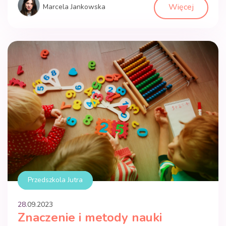
Więcej
Marcela Jankowska
najmłodszych lat. Kształtowanie kompetencji cyfrowych już
od najmłodszych lat ma ogromne znaczenie. Dlaczego
warto rozwijać kompetencje cyfrowe u przedszkolaków?
Przygotowanie […]
Przedszkola Jutra
28.
09
.
2023
Znaczenie i metody nauki