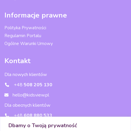
Informacje prawne
Polityka Prywatności
Regulamin Portalu
Ogólne Warunki Umowy
Kontakt
Dla nowych klientów
+48
508 205 130
hello@kidsview.pl
Dla obecnych klientów
+48
608 880 533
Dbamy o Twoją prywatność
wsparcie@kidsview.pl