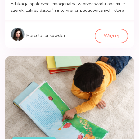
Edukacja społeczno-emocjonalna w przedszkolu obejmuje
szeroki zakres działań i interwencji pedagogicznych, które
mają na celu wspieranie dzieci w rozwijaniu zdrowych
relacji z innymi oraz umiejętności radzenia sobie z własnymi
emocjami. To proces, który integruje naukę społecznych i
Więcej
Marcela Jankowska
emocjonalnych kompetencji, takich jak empatia,
współpraca, samoregulacja emocjonalna oraz
rozwiązywanie konfliktów, w ramach codziennych
doświadczeń przedszkolnych. Znaczenie rozwoju […]