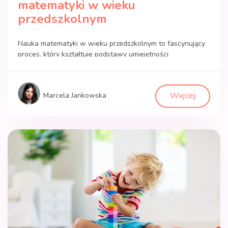
matematyki w wieku
przedszkolnym
Nauka matematyki w wieku przedszkolnym to fascynujący
proces, który kształtuje podstawy umiejętności
matematycznych u najmłodszych dzieci. Przedszkolaki są
ciekawymi świata naturalnymi odkrywcami, dlatego
właśnie ten okres jest idealny do rozwijania ich zdolności
Więcej
Marcela Jankowska
matematycznych. W ciągu ostatnich lat pojawiło się wiele
nowatorskich metod nauczania matematyki w
przedszkolach, które pozwalają dzieciom zgłębiać ten
obszar w zabawowy i […]