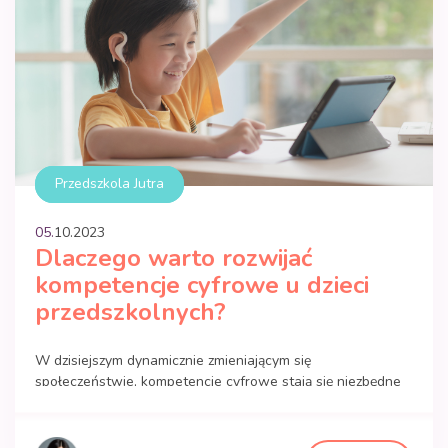
Przedszkola Jutra
05.
10
.
2023
Dlaczego warto rozwijać
kompetencje cyfrowe u dzieci
przedszkolnych?
W dzisiejszym dynamicznie zmieniającym się
społeczeństwie, kompetencje cyfrowe stają się niezbędne
w życiu każdego człowieka. Niezależnie od wieku, zdolność
do obsługi narzędzi cyfrowych staje się kluczowa. Jednak
aby wypracować solidne podstawy, warto zacząć naukę od